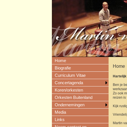
Home
Home
Biografie
Curriculum Vitae
Hartelij
Concertagenda
Ben je b
werkzaam
Koren/orkesten
Zo ook mi
Orkesten Buitenland
reizen is
Ondernemingen
Kijk rust
Media
Vriendeli
Links
Martin v
Neem contact op